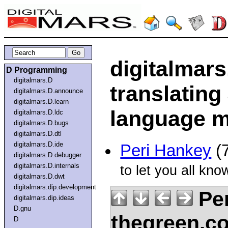
digitalmars
D Programming
digitalmars.D
translating
digitalmars.D.announce
digitalmars.D.learn
language m
digitalmars.D.ldc
digitalmars.D.bugs
digitalmars.D.dtl
digitalmars.D.ide
Peri Hankey
(7
digitalmars.D.debugger
digitalmars.D.internals
to let you all kn
digitalmars.D.dwt
digitalmars.dip.development
Per
digitalmars.dip.ideas
D.gnu
thegreen.c
D