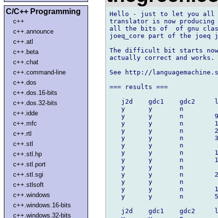
C/C++ Programming
Hello - just to let you all 
translator is now producing 
c++
all the bits of  of gnu clas
c++.announce
joeq_core part of the joeq j
c++.atl
The difficult bit starts now
c++.beta
actually correct and works.

c++.chat
See http://languagemachine.s
c++.command-line
c++.dos
=== results ===

c++.dos.16-bits
   j2d    gdc1    gdc2     l
c++.dos.32-bits
   y      y       n         
c++.idde
   y      y       n        9
   y      y       n        1
c++.mfc
   y      y       n        2
c++.rtl
   y      y       n        3
c++.stl
   y      y       n         
   y      y       n        1
c++.stl.hp
   y      y       n        1
c++.stl.port
   y      y       n         
   y      y       n        2
c++.stl.sgi
   y      y       n         
c++.stlsoft
   y      y       n        1
c++.windows
   y      y       n        5
c++.windows.16-bits
   j2d    gdc1    gdc2     l
c++.windows.32-bits