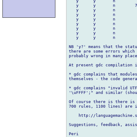
   y      y       n         
   y      y       n        7
   y      y       n         
   y      y       n         
   y      y       n         
   y      y       n         
   y      y       n         
   y      y       n         
   y      y       n         
NB 'y?' means that the statu
there are some errors which 
probably wrong in many place
At present gdc compilation i
* gdc complains that modules
themselves - the code genera
* gdc complains "invalid UTF
'\uFFFF';" and similar (shou
Of course there is there is 
700 rules, 1100 lines) are i
    http://languagemachine.s
Suggestions, feedback, assis
Peri
