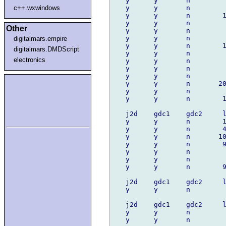
   y      y       n         
   y      y       n         
c++.wxwindows
   y      y       n        1
   y      y       n         
Other
   y      y       n         
   y      y       n         
digitalmars.empire
   y      y       n        1
digitalmars.DMDScript
   y      y       n         
electronics
   y      y       n         
   y      y       n         
   y      y       n         
   y      y       n       20
   y      y       n         
   y      y       n        1
   j2d    gdc1    gdc2     l
   y      y       n        1
   y      y       n        4
   y      y       n       10
   y      y       n        9
   y      y       n         
   y      y       n         
   y      y       n        9
   j2d    gdc1    gdc2     l
   y      y       n         
   j2d    gdc1    gdc2     l
   y      y       n         
   y      y       n         